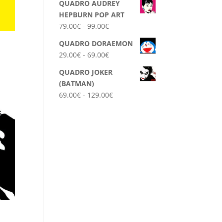
a
QUADRO AUDREY
prezzo:
79.00€
HEPBURN POP ART
da
Fascia
79.00
€
-
99.00
€
89.00€
di
a
QUADRO DORAEMON
prezzo:
129.00€
Fascia
29.00
€
-
69.00
€
da
di
79.00€
QUADRO JOKER
prezzo:
a
(BATMAN)
da
99.00€
Fascia
69.00
€
-
129.00
€
29.00€
di
a
prezzo:
69.00€
da
69.00€
a
129.00€