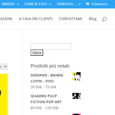
ARREDO
ICONE DI STILE
TRIBUTO A …
0 Elementi
ZAZIONI
A CASA DEI CLIENTI
CONTATTAMI
Blog
Ricerca
per:
Prodotti più votati
GOEMON - BANDA
LUPIN - VISO
Fascia
39.00
€
-
79.00
€
di
QUADRO PULP
prezzo:
FICTION POP ART
da
Fascia
89.00
€
-
129.00
€
39.00€
di