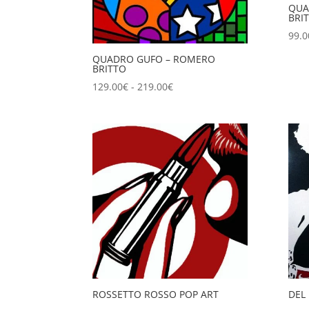
QUA
BRI
99.0
QUADRO GUFO – ROMERO
BRITTO
Fascia
129.00
€
-
219.00
€
di
prezzo:
da
129.00€
a
219.00€
ROSSETTO ROSSO POP ART
DEL