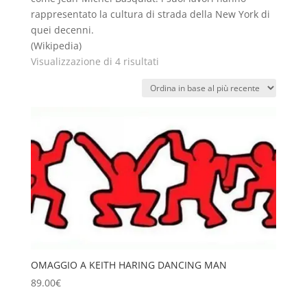
rappresentato la cultura di strada della New York di
quei decenni.
(Wikipedia)
Ordina
Visualizzazione di 4 risultati
in
base
al
più
recente
OMAGGIO A KEITH HARING DANCING MAN
89.00
€