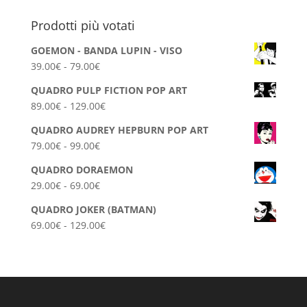
per:
a
Prodotti più votati
69.00€
GOEMON - BANDA LUPIN - VISO
Fascia
39.00
€
-
79.00
€
di
QUADRO PULP FICTION POP ART
prezzo:
Fascia
89.00
€
-
129.00
€
da
di
39.00€
QUADRO AUDREY HEPBURN POP ART
prezzo:
a
Fascia
79.00
€
-
99.00
€
da
79.00€
di
89.00€
QUADRO DORAEMON
prezzo:
a
Fascia
29.00
€
-
69.00
€
da
129.00€
di
79.00€
QUADRO JOKER (BATMAN)
prezzo:
a
Fascia
69.00
€
-
129.00
€
da
99.00€
di
29.00€
prezzo:
a
da
69.00€
69.00€
a