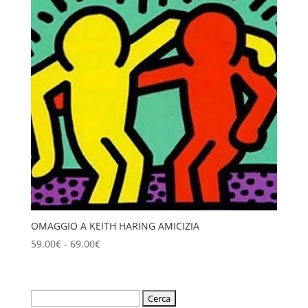
a
69.00€
OMAGGIO A KEITH HARING AMICIZIA
Fascia
59.00
€
-
69.00
€
di
prezzo:
da
Ricerca
59.00€