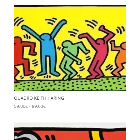
QUADRO KEITH HARING
Fascia
59.00
€
-
89.00
€
di
prezzo:
da
59.00€