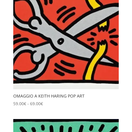
a
89.00€
OMAGGIO A KEITH HARING POP ART
Fascia
59.00
€
-
69.00
€
di
prezzo:
da
59.00€