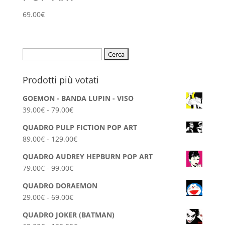
69.00
€
Ricerca
per:
Prodotti più votati
GOEMON - BANDA LUPIN - VISO
Fascia
39.00
€
-
79.00
€
di
QUADRO PULP FICTION POP ART
prezzo:
Fascia
89.00
€
-
129.00
€
da
di
39.00€
QUADRO AUDREY HEPBURN POP ART
prezzo:
a
Fascia
79.00
€
-
99.00
€
da
79.00€
di
89.00€
QUADRO DORAEMON
prezzo:
a
Fascia
29.00
€
-
69.00
€
da
129.00€
di
79.00€
QUADRO JOKER (BATMAN)
prezzo: