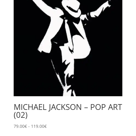
a
99.00€
MICHAEL JACKSON – POP ART
(02)
Fascia
79.00
€
-
119.00
€
di