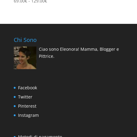
a
Fascia
69.00
€
-
129.00
€
da
99.00€
di
29.00€
prezzo:
a
da
69.00€
69.00€
a
Chi Sono
129.00€
Ciao sono Eleonora! Mamma, Blogger e
Pittrice.
Facebook
Twitter
Pinterest
Instagram
Metodi di pagamento