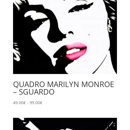
QUADRO MARILYN MONROE
– SGUARDO
Fascia
49.00
€
-
99.00
€
di
prezzo:
da
49.00€