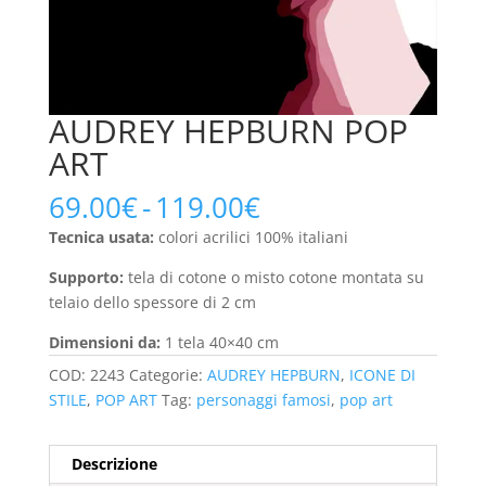
AUDREY HEPBURN POP
ART
Fascia
69.00
€
-
119.00
€
di
Tecnica usata:
colori acrilici 100% italiani
prezzo:
da
Supporto:
tela di cotone o misto cotone montata su
69.00€
telaio dello spessore di 2 cm
a
Dimensioni da:
1 tela 40×40 cm
119.00€
COD:
2243
Categorie:
AUDREY HEPBURN
,
ICONE DI
STILE
,
POP ART
Tag:
personaggi famosi
,
pop art
Descrizione