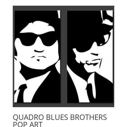
prezzo:
da
79.00€
a
119.00€
QUADRO BLUES BROTHERS
POP ART