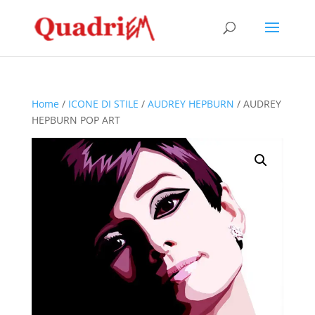
Home
/
ICONE DI STILE
/
AUDREY HEPBURN
/ AUDREY
HEPBURN POP ART