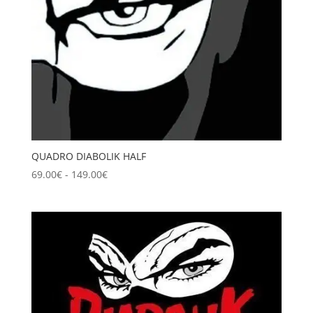
QUADRO DIABOLIK HALF
Fascia
69.00
€
-
149.00
€
di
prezzo:
da
69.00€
a
149.00€