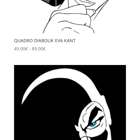
QUADRO DIABOLIK EVA KANT
Fascia
49.00
€
-
89.00
€
di
prezzo:
da
49.00€
a
89.00€