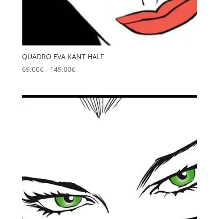
QUADRO EVA KANT HALF
Fascia
69.00
€
-
149.00
€
di
prezzo:
da
69.00€
a
149.00€