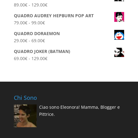
prezzo:
Fascia
89.00
€
-
129.00
€
da
di
39.00€
QUADRO AUDREY HEPBURN POP ART
prezzo:
a
Fascia
79.00
€
-
99.00
€
da
79.00€
di
89.00€
QUADRO DORAEMON
prezzo:
a
Fascia
29.00
€
-
69.00
€
da
129.00€
di
79.00€
QUADRO JOKER (BATMAN)
prezzo:
a
Fascia
69.00
€
-
129.00
€
da
99.00€
di
29.00€
prezzo:
a
da
69.00€
69.00€
a
Chi Sono
129.00€
Ciao sono Eleonora! Mamma, Blogger e
Pittrice.