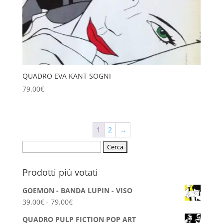
QUADRO EVA KANT SOGNI
79.00
€
1
2
→
Ricerca
per:
Prodotti più votati
GOEMON - BANDA LUPIN - VISO
Fascia
39.00
€
-
79.00
€
di
QUADRO PULP FICTION POP ART