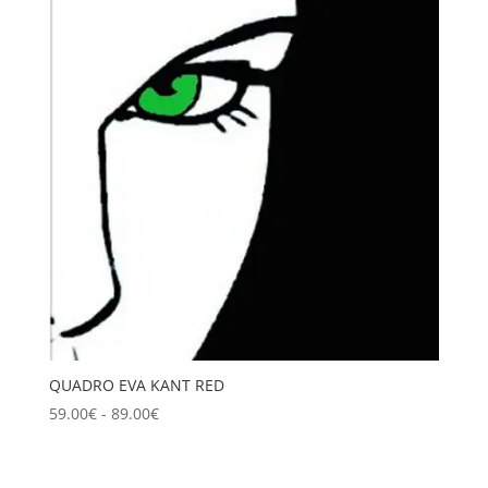
QUADRO EVA KANT RED
Fascia
59.00
€
-
89.00
€
di
prezzo:
da