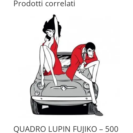
Prodotti correlati
59.00€
a
89.00€
QUADRO LUPIN FUJIKO – 500