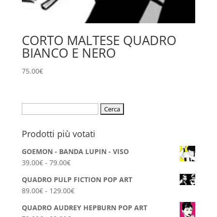
CORTO MALTESE QUADRO
BIANCO E NERO
75.00
€
Ricerca
per:
Prodotti più votati
GOEMON - BANDA LUPIN - VISO
Fascia
39.00
€
-
79.00
€
di
QUADRO PULP FICTION POP ART
prezzo:
Fascia
89.00
€
-
129.00
€
da
di
39.00€
QUADRO AUDREY HEPBURN POP ART
prezzo: