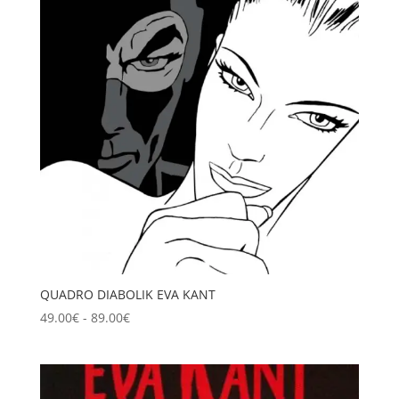
QUADRO DIABOLIK EVA KANT
Fascia
49.00
€
-
89.00
€
di
prezzo:
da
49.00€