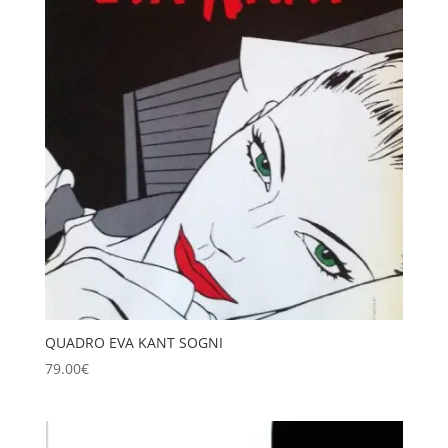
a
89.00€
QUADRO EVA KANT SOGNI
79.00
€