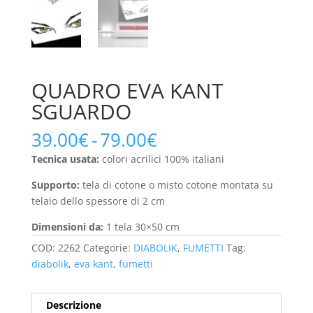
QUADRO EVA KANT
SGUARDO
Fascia
39.00
€
-
79.00
€
di
Tecnica usata:
colori acrilici 100% italiani
prezzo:
da
Supporto:
tela di cotone o misto cotone montata su
39.00€
telaio dello spessore di 2 cm
a
Dimensioni da:
1 tela 30×50 cm
79.00€
COD:
2262
Categorie:
DIABOLIK
,
FUMETTI
Tag:
diabolik
,
eva kant
,
fumetti
Descrizione