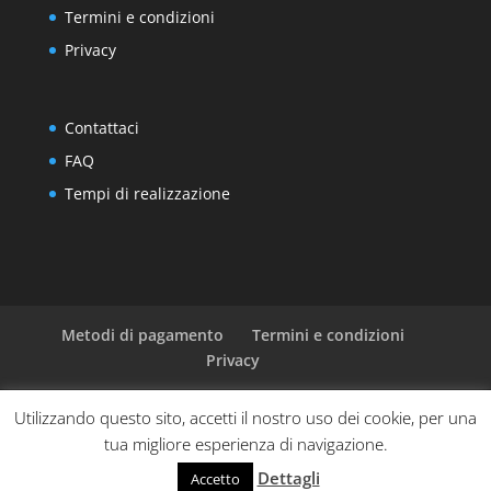
Termini e condizioni
Privacy
Contattaci
FAQ
Tempi di realizzazione
Metodi di pagamento
Termini e condizioni
Privacy
Utilizzando questo sito, accetti il nostro uso dei cookie, per una
tua migliore esperienza di navigazione.
Progettato da
Elegant Themes
| Sviluppato da
Dettagli
WordPress
Accetto