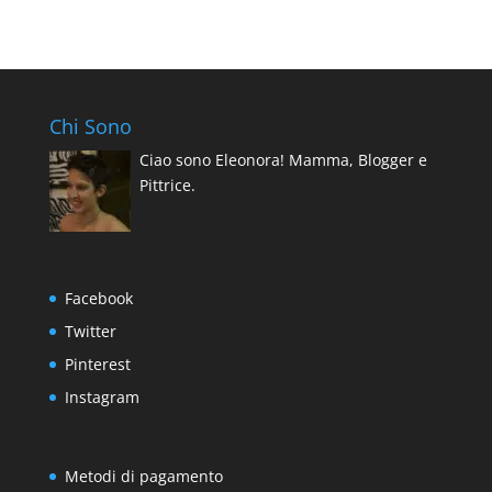
99.00€
di
29.00€
prezzo:
a
da
69.00€
69.00€
a
Chi Sono
129.00€
Ciao sono Eleonora! Mamma, Blogger e
Pittrice.
Facebook
Twitter
Pinterest
Instagram
Metodi di pagamento