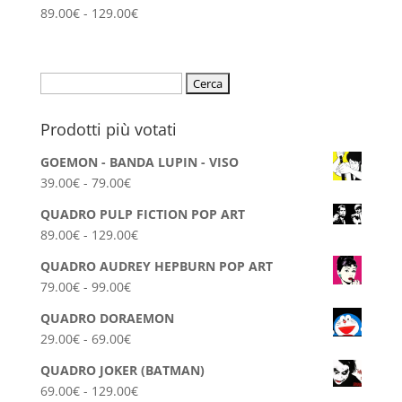
Fascia
89.00
€
-
129.00
€
di
prezzo:
da
Ricerca
89.00€
per:
a
Prodotti più votati
129.00€
GOEMON - BANDA LUPIN - VISO
Fascia
39.00
€
-
79.00
€
di
QUADRO PULP FICTION POP ART
prezzo:
Fascia
89.00
€
-
129.00
€
da
di
39.00€
QUADRO AUDREY HEPBURN POP ART
prezzo:
a
Fascia
79.00
€
-
99.00
€
da
79.00€
di
89.00€
QUADRO DORAEMON
prezzo:
a
Fascia
29.00
€
-
69.00
€
da
129.00€
di
79.00€
QUADRO JOKER (BATMAN)
prezzo:
a
Fascia
69.00
€
-
129.00
€
da