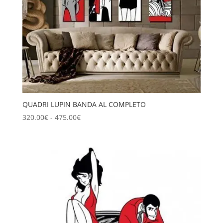
QUADRI LUPIN BANDA AL COMPLETO
Fascia
320.00
€
-
475.00
€
di
prezzo:
da
320.00€
a
475.00€