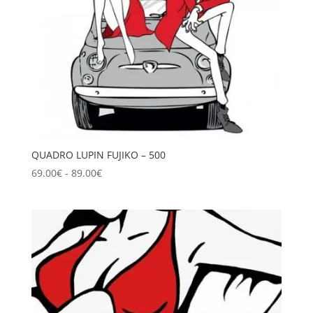
QUADRO LUPIN FUJIKO – 500
Fascia
69.00
€
-
89.00
€
di
prezzo:
da
69.00€
a
89.00€