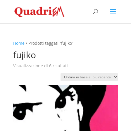
Home
/ Prodotti taggati “fujiko”
fujiko
Ordina
Visualizzazione di 6 risultati
in
base
al
più
recente