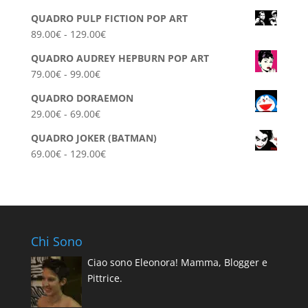
di
QUADRO PULP FICTION POP ART
prezzo:
Fascia
89.00
€
-
129.00
€
da
di
39.00€
QUADRO AUDREY HEPBURN POP ART
prezzo:
a
Fascia
79.00
€
-
99.00
€
da
79.00€
di
89.00€
QUADRO DORAEMON
prezzo:
a
Fascia
29.00
€
-
69.00
€
da
129.00€
di
79.00€
QUADRO JOKER (BATMAN)
prezzo:
a
Fascia
69.00
€
-
129.00
€
da
99.00€
di
29.00€
prezzo:
a
da
69.00€
69.00€
a
Chi Sono
129.00€
Ciao sono Eleonora! Mamma, Blogger e
Pittrice.