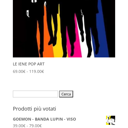
LE IENE POP ART
Fascia
69.00
€
-
119.00
€
di
prezzo:
da
Ricerca
69.00€
per:
a
Prodotti più votati
119.00€
GOEMON - BANDA LUPIN - VISO
Fascia
39.00
€
-
79.00
€