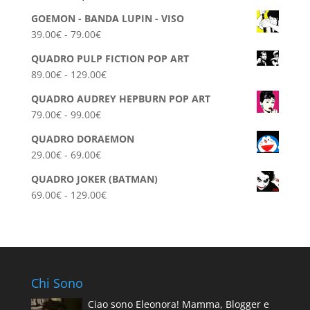
GOEMON - BANDA LUPIN - VISO
Fascia
39.00
€
-
79.00
€
di
QUADRO PULP FICTION POP ART
prezzo:
Fascia
89.00
€
-
129.00
€
da
di
39.00€
QUADRO AUDREY HEPBURN POP ART
prezzo:
a
Fascia
79.00
€
-
99.00
€
da
79.00€
di
89.00€
QUADRO DORAEMON
prezzo:
a
Fascia
29.00
€
-
69.00
€
da
129.00€
di
79.00€
QUADRO JOKER (BATMAN)
prezzo:
a
Fascia
69.00
€
-
129.00
€
da
99.00€
di
29.00€
prezzo:
a
da
69.00€
69.00€
a
Chi Sono
129.00€
Ciao sono Eleonora! Mamma, Blogger e