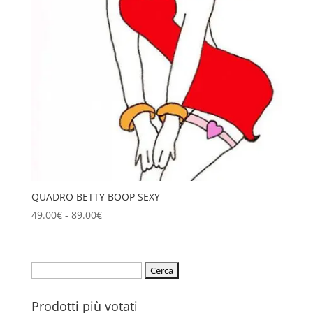
QUADRO BETTY BOOP SEXY
Fascia
49.00
€
-
89.00
€
di
prezzo:
da
Ricerca
49.00€
per:
a
Prodotti più votati
89.00€