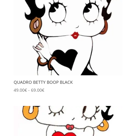
QUADRO BETTY BOOP BLACK
Fascia
49.00
€
-
69.00
€
di
prezzo:
da
49.00€
a
69.00€