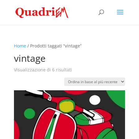
Home
/ Prodotti taggati “vintage”
vintage
Ordina
Visualizzazione di 6 risultati
in
base
al
più
recente