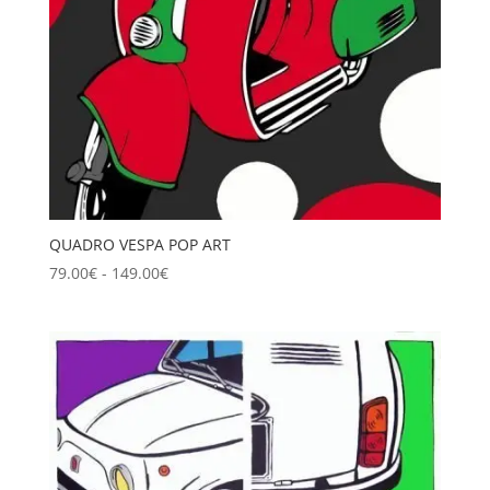
QUADRO VESPA POP ART
Fascia
79.00
€
-
149.00
€
di
prezzo:
da
79.00€
a
149.00€