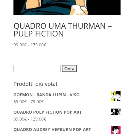
QUADRO UMA THURMAN –
PULP FICTION
Fascia
99.00
€
-
179.00
€
di
prezzo:
da
Ricerca
99.00€
per:
a
Prodotti più votati
179.00€
GOEMON - BANDA LUPIN - VISO
Fascia
39.00
€
-
79.00
€
di
QUADRO PULP FICTION POP ART
prezzo:
Fascia
89.00
€
-
129.00
€
da
di
39.00€
QUADRO AUDREY HEPBURN POP ART
prezzo: