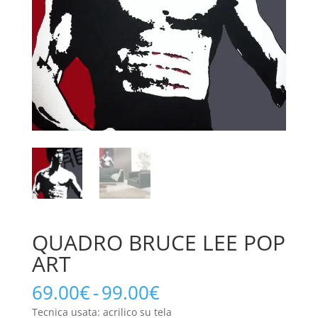
QUADRO BRUCE LEE POP
ART
Fascia
69.00
€
-
99.00
€
di
Tecnica usata: acrilico su tela