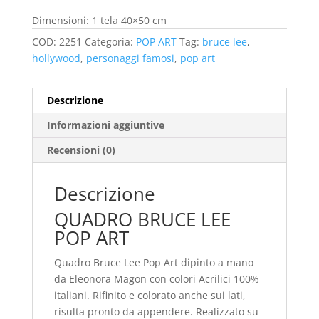
prezzo:
da
Dimensioni: 1 tela 40×50 cm
69.00€
COD:
2251
Categoria:
POP ART
Tag:
bruce lee
,
a
hollywood
,
personaggi famosi
,
pop art
99.00€
Descrizione
Informazioni aggiuntive
Recensioni (0)
Descrizione
QUADRO BRUCE LEE
POP ART
Quadro Bruce Lee Pop Art dipinto a mano
da Eleonora Magon con colori Acrilici 100%
italiani. Rifinito e colorato anche sui lati,
risulta pronto da appendere. Realizzato su