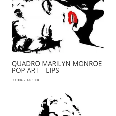
QUADRO MARILYN MONROE
POP ART – LIPS
Fascia
99.00
€
-
149.00
€
di
prezzo:
da
99.00€
a
149.00€