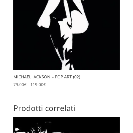
MICHAEL JACKSON – POP ART (02)
Fascia
79.00
€
-
119.00
€
di
prezzo:
da
Prodotti correlati
79.00€
a
119.00€