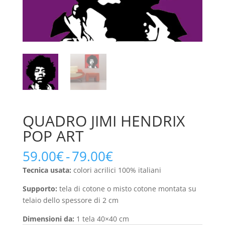
QUADRO JIMI HENDRIX
POP ART
Fascia
59.00
€
-
79.00
€
di
Tecnica usata:
colori acrilici 100% italiani
prezzo:
da
Supporto:
tela di cotone o misto cotone montata su
59.00€
telaio dello spessore di 2 cm
a
Dimensioni da:
1 tela 40×40 cm
79.00€