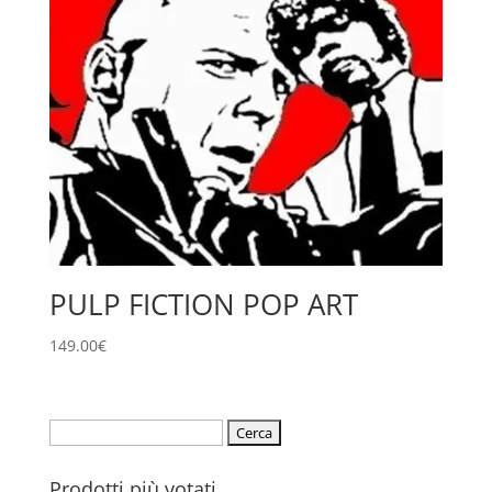
49.00€
a
69.00€
PULP FICTION POP ART
149.00
€
Ricerca
per:
Prodotti più votati