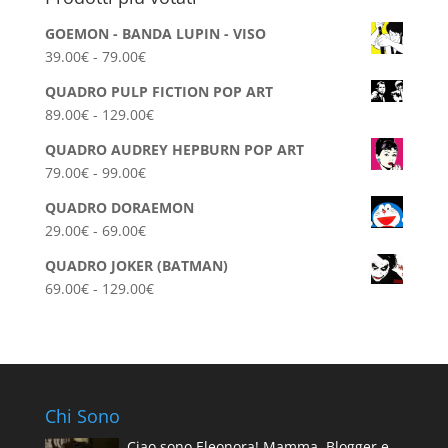
GOEMON - BANDA LUPIN - VISO
Fascia
39.00
€
-
79.00
€
di
QUADRO PULP FICTION POP ART
prezzo:
Fascia
89.00
€
-
129.00
€
da
di
39.00€
QUADRO AUDREY HEPBURN POP ART
prezzo:
a
Fascia
79.00
€
-
99.00
€
da
79.00€
di
89.00€
QUADRO DORAEMON
prezzo:
a
Fascia
29.00
€
-
69.00
€
da
129.00€
di
79.00€
QUADRO JOKER (BATMAN)
prezzo:
a
Fascia
69.00
€
-
129.00
€
da
99.00€
di
29.00€
prezzo:
a
da
69.00€
69.00€
a
Chi Sono
129.00€
Ciao sono Eleonora! Mamma, Blogger e