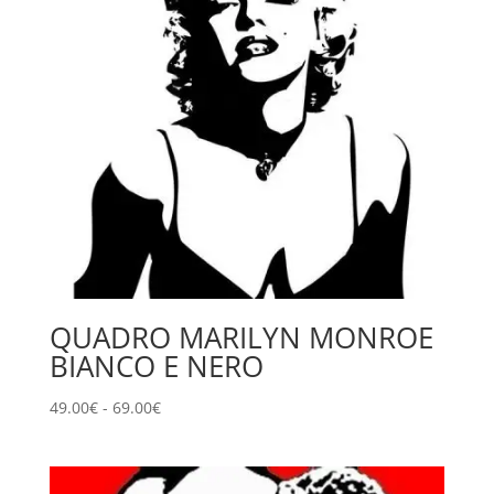
QUADRO MARILYN MONROE
BIANCO E NERO
Fascia
49.00
€
-
69.00
€
di
prezzo:
da